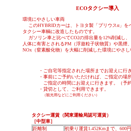
ECOタクシー導入
環境にやさしい車両
このHYBRIDカーは、トヨタ製「プリウスα」を
タクシー車輌に改造したものです。
ガソリン車と比べてCO2の排出量を12%削減し、
人体に有害とされるPM（浮遊粒子状物質）や黒煙
NOx（窒素酸化物）を大幅に削減した環境にやさ
・ご自宅等指定された場所までお迎えに行
・事前にご予約いただければ、ご指定の場
ご指定の時間にお迎えに行きます。（予
・貸切として、ご利用できます。
（観光用などにご利用ください）
タクシー運賃（関東運輸局認可運賃）
［中型車］
距離制
初乗り運賃1.452Kmまで、600