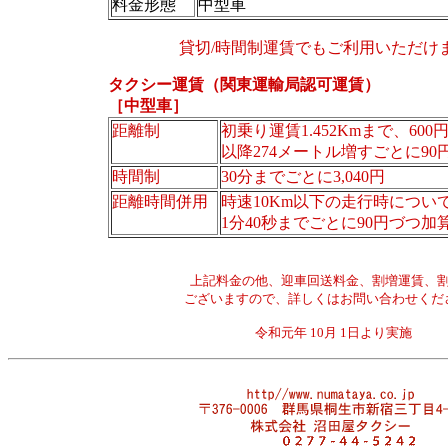
料金形態
中型車
貸切/時間制運賃でもご利用いただけ
タクシー運賃（関東運輸局認可運賃）
［中型車］
距離制
初乗り運賃1.452Kmまで、600
以降274メートル増すごとに90
時間制
30分までごとに3,040円
距離時間併用
時速10Km以下の走行時につい
1分40秒までごとに90円づつ加
上記料金の他、迎車回送料金、割増運賃、
ございますので、詳しくはお問い合わせくだ
令和元年 10月 1日より実施